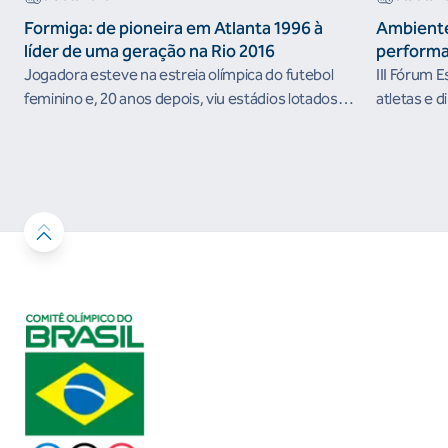
Formiga: de pioneira em Atlanta 1996 à
Ambiente
líder de uma geração na Rio 2016
performa
Jogadora esteve na estreia olímpica do futebol
III Fórum 
feminino e, 20 anos depois, viu estádios lotados
atletas e d
nos Jogos Olímpicos no Brasil
ambientes 
desenvolvi
resultados