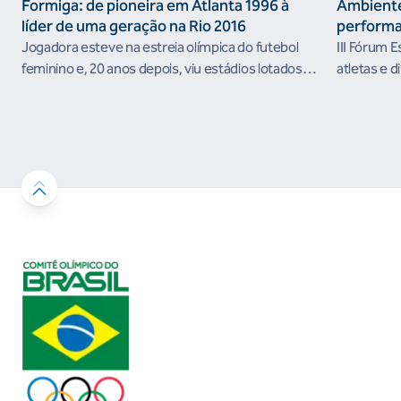
Formiga: de pioneira em Atlanta 1996 à
Ambiente
líder de uma geração na Rio 2016
performa
Jogadora esteve na estreia olímpica do futebol
III Fórum 
feminino e, 20 anos depois, viu estádios lotados
atletas e d
nos Jogos Olímpicos no Brasil
ambientes 
desenvolvi
resultados