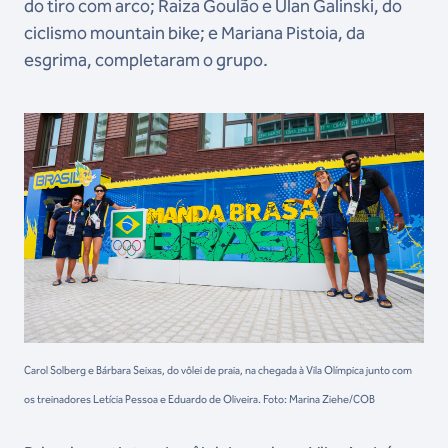
do tiro com arco; Raiza Goulão e Ulan Galinski, do
ciclismo mountain bike; e Mariana Pistoia, da
esgrima, completaram o grupo.
Carol Solberg e Bárbara Seixas, do vôlei de praia, na chegada à Vila Olímpica junto com
os treinadores Letícia Pessoa e Eduardo de Oliveira. Foto: Marina Ziehe/COB