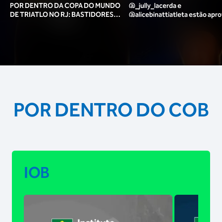
POR DENTRO DA COPA DO MUNDO
@_jully_lacerda​ e
DE TRIATLO NO RJ: BASTIDORES,
@alicebinattiatleta​ estão apr
TORCIDA, LOUNGE DOS ATLETAS E
para o pódio das poses? 🥇✨
MAIS!
POR DENTRO DO COB
IOB