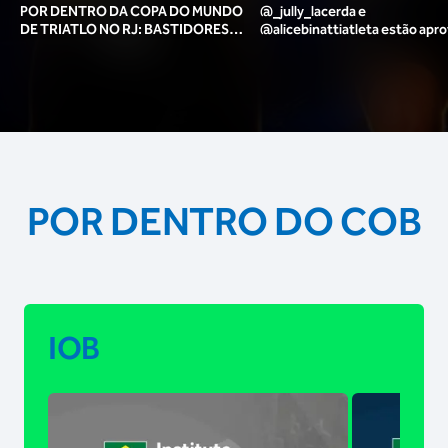
POR DENTRO DA COPA DO MUNDO
@_jully_lacerda​ e
DE TRIATLO NO RJ: BASTIDORES,
@alicebinattiatleta​ estão apr
TORCIDA, LOUNGE DOS ATLETAS E
para o pódio das poses? 🥇✨
MAIS!
POR DENTRO DO COB
IOB