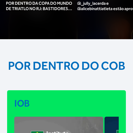
POR DENTRO DA COPA DO MUNDO
@_jully_lacerda​ e
DE TRIATLO NO RJ: BASTIDORES,
@alicebinattiatleta​ estão apr
TORCIDA, LOUNGE DOS ATLETAS E
para o pódio das poses? 🥇✨
MAIS!
POR DENTRO DO COB
IOB