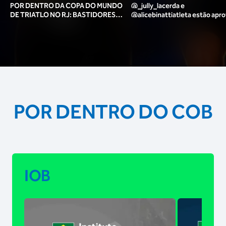
POR DENTRO DA COPA DO MUNDO
@_jully_lacerda​ e
DE TRIATLO NO RJ: BASTIDORES,
@alicebinattiatleta​ estão apr
TORCIDA, LOUNGE DOS ATLETAS E
para o pódio das poses? 🥇✨
MAIS!
POR DENTRO DO COB
IOB