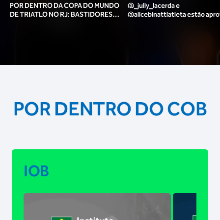
POR DENTRO DA COPA DO MUNDO
@_jully_lacerda​ e
DE TRIATLO NO RJ: BASTIDORES,
@alicebinattiatleta​ estão apr
TORCIDA, LOUNGE DOS ATLETAS E
para o pódio das poses? 🥇✨
MAIS!
POR DENTRO DO COB
IOB