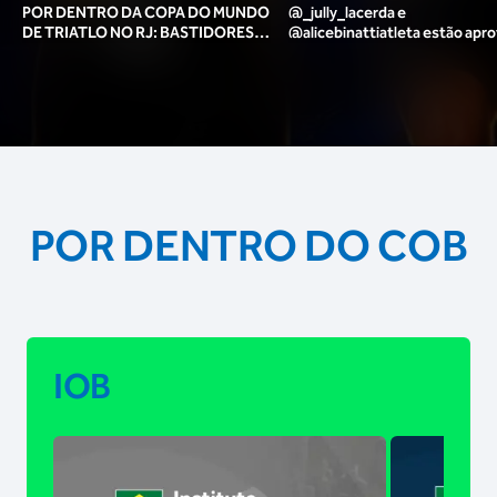
POR DENTRO DA COPA DO MUNDO
@_jully_lacerda​ e
DE TRIATLO NO RJ: BASTIDORES,
@alicebinattiatleta​ estão apr
TORCIDA, LOUNGE DOS ATLETAS E
para o pódio das poses? 🥇✨
MAIS!
POR DENTRO DO COB
IOB