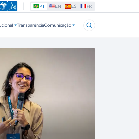
PT
EN
ES
FR
ucional
Transparência
Comunicação