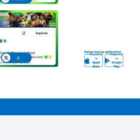
Baixe nosso aplicativo
Disponível
Disponível
na
na
Apple
Google
Store
Play