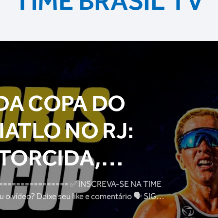
TIME BRASIL TV
DA COPA DO
ATLO NO RJ:
 TORCIDA,
ATLETAS E
= ✅ INSCREVA-SE NA TIME