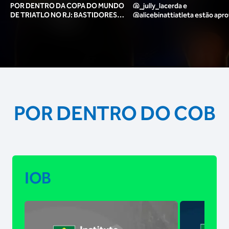
POR DENTRO DA COPA DO MUNDO
@_jully_lacerda​ e
DE TRIATLO NO RJ: BASTIDORES,
@alicebinattiatleta​ estão apr
TORCIDA, LOUNGE DOS ATLETAS E
para o pódio das poses? 🥇✨
MAIS!
POR DENTRO DO COB
IOB