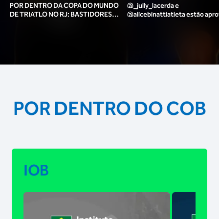
POR DENTRO DA COPA DO MUNDO
@_jully_lacerda​ e
DE TRIATLO NO RJ: BASTIDORES,
@alicebinattiatleta​ estão apr
TORCIDA, LOUNGE DOS ATLETAS E
para o pódio das poses? 🥇✨
MAIS!
POR DENTRO DO COB
IOB