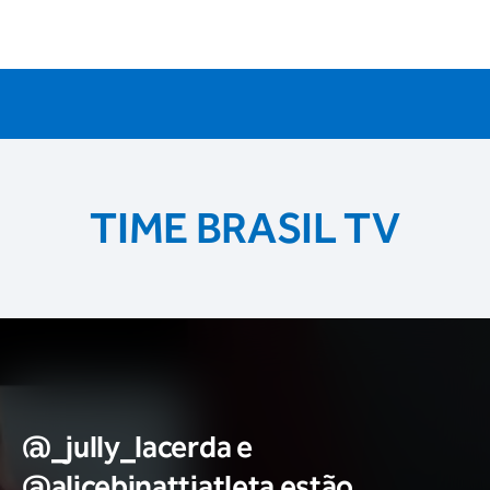
TIME BRASIL TV
@_jully_lacerda​ e
@alicebinattiatleta​ estão