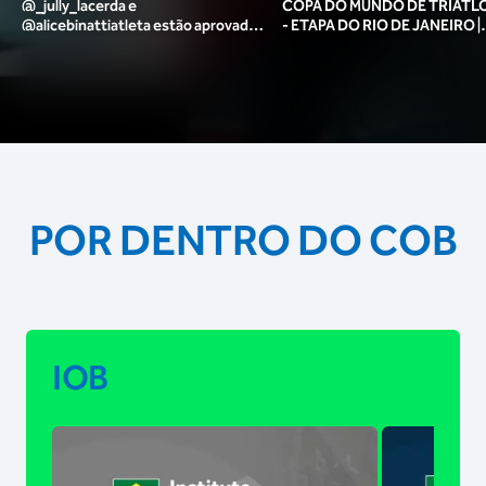
@_jully_lacerda​ e
COPA DO MUNDO DE TRIATLO
@alicebinattiatleta​ estão aprovadas
- ETAPA DO RIO DE JANEIRO |
para o pódio das poses? 🥇✨
MASCULINO
POR DENTRO DO COB
IOB