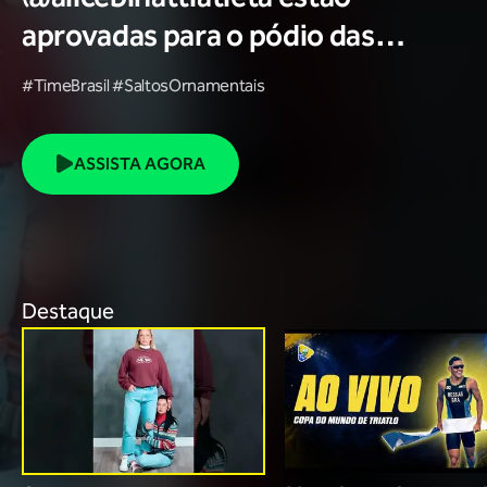
aprovadas para o pódio das
poses? 🥇✨
#TimeBrasil #SaltosOrnamentais
ASSISTA AGORA
Destaque