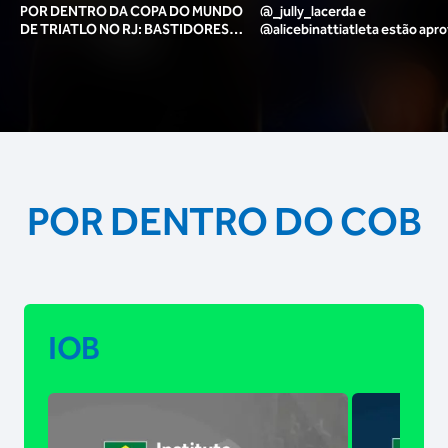
POR DENTRO DA COPA DO MUNDO
@_jully_lacerda​ e
DE TRIATLO NO RJ: BASTIDORES,
@alicebinattiatleta​ estão apr
TORCIDA, LOUNGE DOS ATLETAS E
para o pódio das poses? 🥇✨
MAIS!
POR DENTRO DO COB
IOB