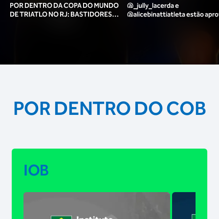
POR DENTRO DA COPA DO MUNDO
@_jully_lacerda​ e
DE TRIATLO NO RJ: BASTIDORES,
@alicebinattiatleta​ estão apr
TORCIDA, LOUNGE DOS ATLETAS E
para o pódio das poses? 🥇✨
MAIS!
POR DENTRO DO COB
IOB