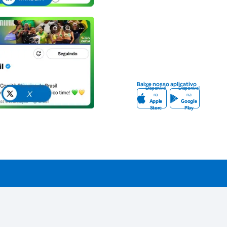
Baixe nosso aplicativo
Disponível
Disponível
na
na
Apple
Google
Store
Play