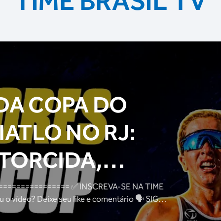
TIME BRASIL TV
DA COPA DO
ATLO NO RJ:
 TORCIDA,
ATLETAS E
= ✅ INSCREVA-SE NA TIME