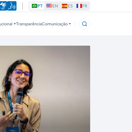
PT
EN
ES
FR
ucional
Transparência
Comunicação