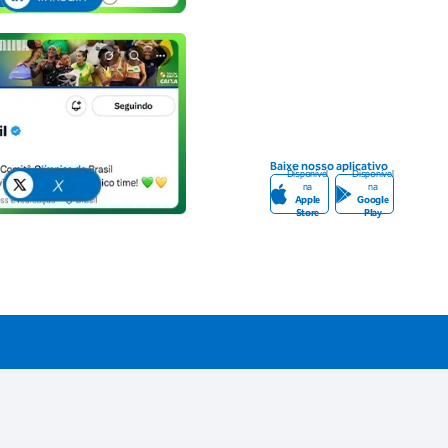
Baixe nosso aplicativo
Disponível
Disponível
na
na
Apple
Google
Store
Play