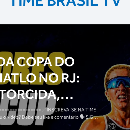
TIME BRASIL TV
DA COPA DO
ATLO NO RJ:
 TORCIDA,
ATLETAS E
= ✅ INSCREVA-SE NA TIME