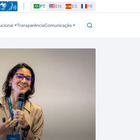
PT
EN
ES
FR
ucional
Transparência
Comunicação