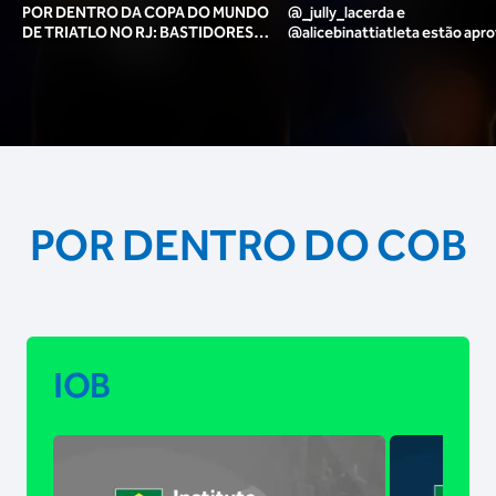
POR DENTRO DA COPA DO MUNDO
@_jully_lacerda​ e
DE TRIATLO NO RJ: BASTIDORES,
@alicebinattiatleta​ estão apr
TORCIDA, LOUNGE DOS ATLETAS E
para o pódio das poses? 🥇✨
MAIS!
POR DENTRO DO COB
IOB