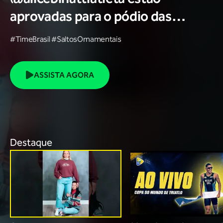
aprovadas para o pódio das
poses? 🥇✨
#TimeBrasil #SaltosOrnamentais
ASSISTA AGORA
Destaque