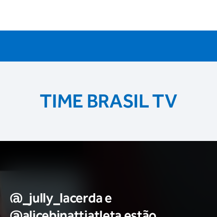
TIME BRASIL TV
@_jully_lacerda​ e
@alicebinattiatleta​ estão