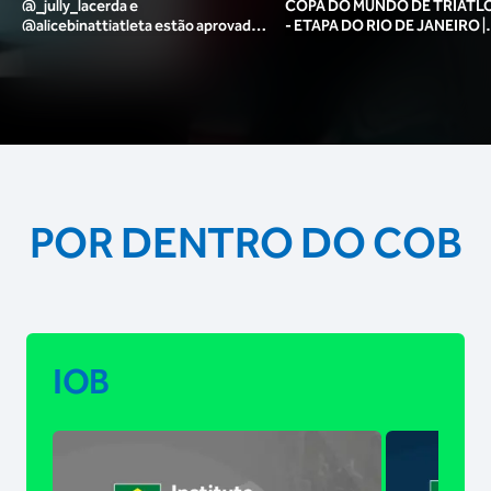
@_jully_lacerda​ e
COPA DO MUNDO DE TRIATLO
@alicebinattiatleta​ estão aprovadas
- ETAPA DO RIO DE JANEIRO |
para o pódio das poses? 🥇✨
MASCULINO
POR DENTRO DO COB
IOB