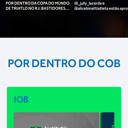
POR DENTRO DA COPA DO MUNDO
@_jully_lacerda​ e
DE TRIATLO NO RJ: BASTIDORES,
@alicebinattiatleta​ estão apr
TORCIDA, LOUNGE DOS ATLETAS E
para o pódio das poses? 🥇✨
MAIS!
POR DENTRO DO COB
IOB