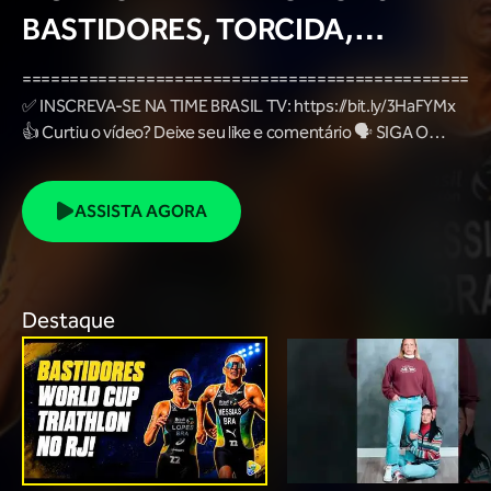
BASTIDORES, TORCIDA,
LOUNGE DOS ATLETAS E MAIS!
=================================================
✅ INSCREVA-SE NA TIME BRASIL TV: https://bit.ly/3HaFYMx
👍 Curtiu o vídeo? Deixe seu like e comentário 🗣️ SIGA O
TIME BRASIL NAS REDES SOCIAIS: 👉 Facebook:
https://www.facebook.com/timebrasil 👉 Instagram:
https://www.instagram.com/timebrasil/ 👉 TikTok:
ASSISTA AGORA
https://www.tiktok.com/@timebrasil 👉 X:
https://x.com/timebrasil 👉 Site: https://www.cob.org.br/pt/
=================================================
Na Time Brasil TV você fica por dentro de tudo sobre o
Destaque
esporte olímpico nacional 😉