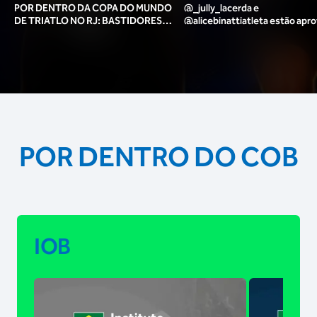
POR DENTRO DA COPA DO MUNDO
@_jully_lacerda​ e
DE TRIATLO NO RJ: BASTIDORES,
@alicebinattiatleta​ estão apr
TORCIDA, LOUNGE DOS ATLETAS E
para o pódio das poses? 🥇✨
MAIS!
POR DENTRO DO COB
IOB