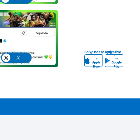
Baixe nosso aplicativo
Disponível
Disponível
na
na
Apple
Google
Store
Play