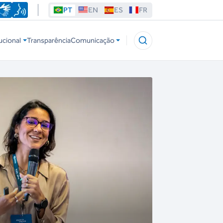
PT
EN
ES
FR
ucional
Transparência
Comunicação