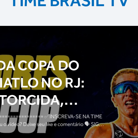
TIME BRASIL TV
DA COPA DO
ATLO NO RJ:
 TORCIDA,
ATLETAS E
= ✅ INSCREVA-SE NA TIME