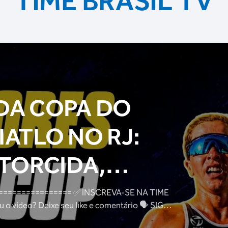
TIME BRASIL TV
DA COPA DO
ATLO NO RJ:
 TORCIDA,
ATLETAS E
= ✅ INSCREVA-SE NA TIME