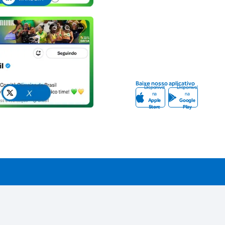
Baixe nosso aplicativo
Disponível
Disponível
na
na
Apple
Google
Store
Play