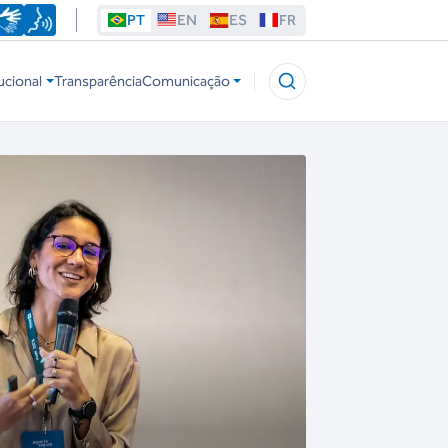
PT
EN
ES
FR
ucional
Transparência
Comunicação