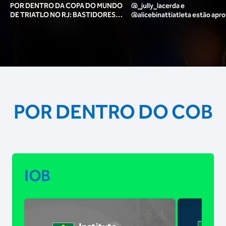
POR DENTRO DA COPA DO MUNDO
@_jully_lacerda​ e
DE TRIATLO NO RJ: BASTIDORES,
@alicebinattiatleta​ estão apr
TORCIDA, LOUNGE DOS ATLETAS E
para o pódio das poses? 🥇✨
MAIS!
POR DENTRO DO COB
IOB