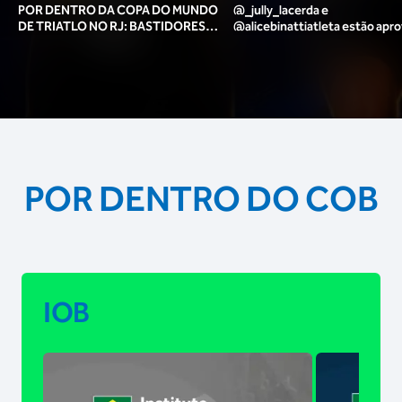
POR DENTRO DA COPA DO MUNDO
@_jully_lacerda​ e
DE TRIATLO NO RJ: BASTIDORES,
@alicebinattiatleta​ estão apr
TORCIDA, LOUNGE DOS ATLETAS E
para o pódio das poses? 🥇✨
MAIS!
POR DENTRO DO COB
IOB