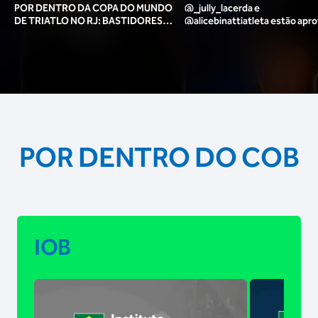
POR DENTRO DA COPA DO MUNDO
@_jully_lacerda​ e
DE TRIATLO NO RJ: BASTIDORES,
@alicebinattiatleta​ estão apr
TORCIDA, LOUNGE DOS ATLETAS E
para o pódio das poses? 🥇✨
MAIS!
POR DENTRO DO COB
IOB