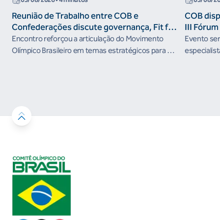
Reunião de Trabalho entre COB e
COB dispo
Confederações discute governança, Fit for
III Fóru
the Future e presença do Brasil em
Encontro reforçou a articulação do Movimento
Evento será
organismos internacionais
Olímpico Brasileiro em temas estratégicos para os
especialist
próximos ciclos
Janeiro