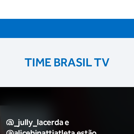
TIME BRASIL TV
@_jully_lacerda​ e
@alicebinattiatleta​ estão