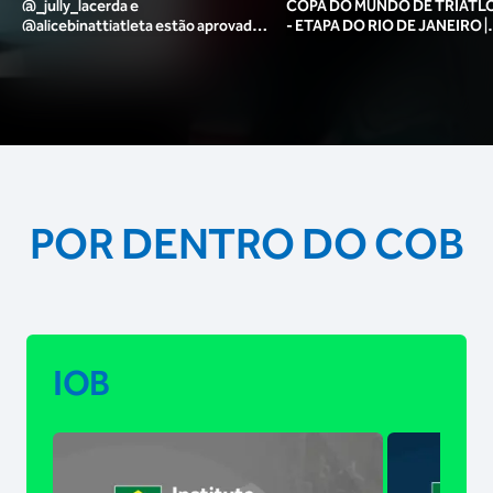
@_jully_lacerda​ e
COPA DO MUNDO DE TRIATLO
@alicebinattiatleta​ estão aprovadas
- ETAPA DO RIO DE JANEIRO |
para o pódio das poses? 🥇✨
MASCULINO
POR DENTRO DO COB
IOB