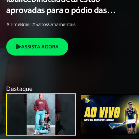
aprovadas para o pódio das
poses? 🥇✨
#TimeBrasil #SaltosOrnamentais
ASSISTA AGORA
Destaque