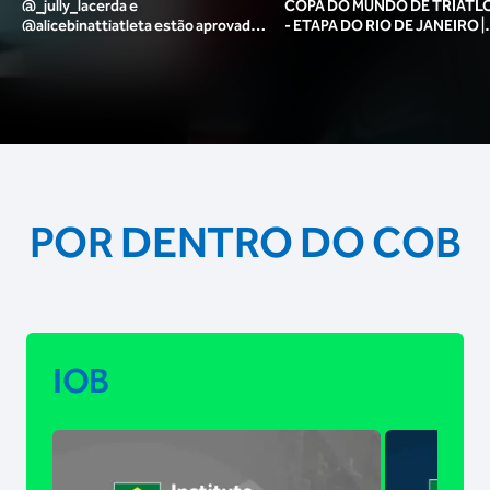
@_jully_lacerda​ e
COPA DO MUNDO DE TRIATLO
@alicebinattiatleta​ estão aprovadas
- ETAPA DO RIO DE JANEIRO |
para o pódio das poses? 🥇✨
MASCULINO
POR DENTRO DO COB
IOB