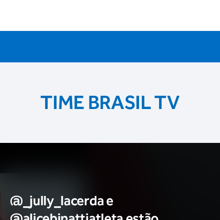
TIME BRASIL TV
@_jully_lacerda​ e
@alicebinattiatleta​ estão