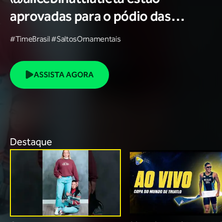
aprovadas para o pódio das
poses? 🥇✨
#TimeBrasil #SaltosOrnamentais
ASSISTA AGORA
Destaque