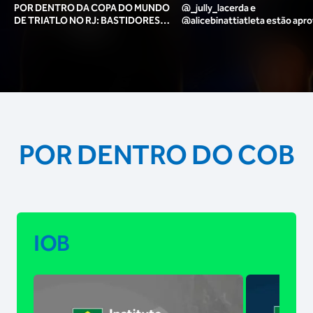
POR DENTRO DA COPA DO MUNDO
@_jully_lacerda​ e
DE TRIATLO NO RJ: BASTIDORES,
@alicebinattiatleta​ estão apr
TORCIDA, LOUNGE DOS ATLETAS E
para o pódio das poses? 🥇✨
MAIS!
POR DENTRO DO COB
IOB