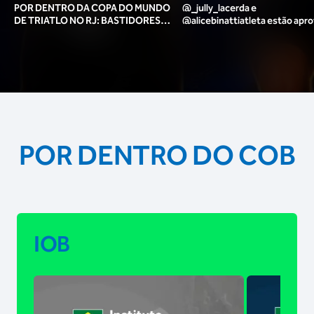
POR DENTRO DA COPA DO MUNDO
@_jully_lacerda​ e
DE TRIATLO NO RJ: BASTIDORES,
@alicebinattiatleta​ estão apr
TORCIDA, LOUNGE DOS ATLETAS E
para o pódio das poses? 🥇✨
MAIS!
POR DENTRO DO COB
IOB