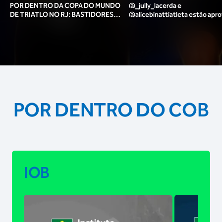
POR DENTRO DA COPA DO MUNDO
@_jully_lacerda​ e
DE TRIATLO NO RJ: BASTIDORES,
@alicebinattiatleta​ estão apr
TORCIDA, LOUNGE DOS ATLETAS E
para o pódio das poses? 🥇✨
MAIS!
POR DENTRO DO COB
IOB