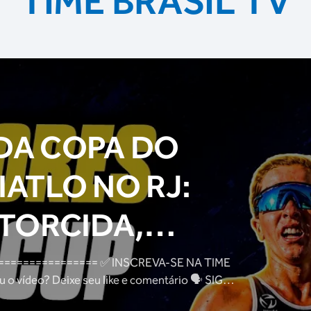
TIME BRASIL TV
DA COPA DO
ATLO NO RJ:
 TORCIDA,
ATLETAS E
= ✅ INSCREVA-SE NA TIME