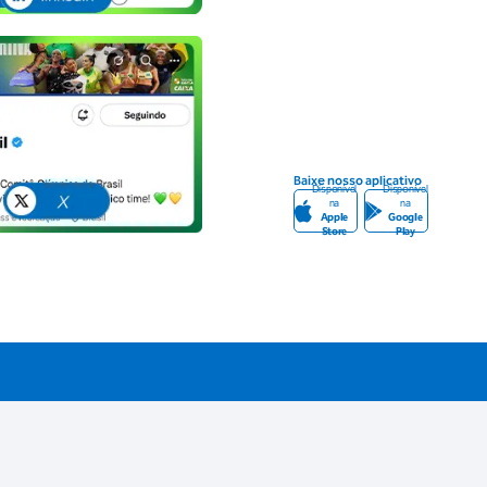
Baixe nosso aplicativo
Disponível
Disponível
na
na
Apple
Google
Store
Play