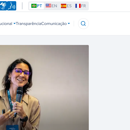
PT
EN
ES
FR
ucional
Transparência
Comunicação