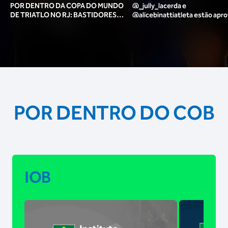
POR DENTRO DA COPA DO MUNDO
@_jully_lacerda​ e
DE TRIATLO NO RJ: BASTIDORES,
@alicebinattiatleta​ estão apr
TORCIDA, LOUNGE DOS ATLETAS E
para o pódio das poses? 🥇✨
MAIS!
POR DENTRO DO COB
IOB