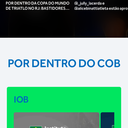
POR DENTRO DA COPA DO MUNDO
@_jully_lacerda​ e
DE TRIATLO NO RJ: BASTIDORES,
@alicebinattiatleta​ estão apr
TORCIDA, LOUNGE DOS ATLETAS E
para o pódio das poses? 🥇✨
MAIS!
POR DENTRO DO COB
IOB