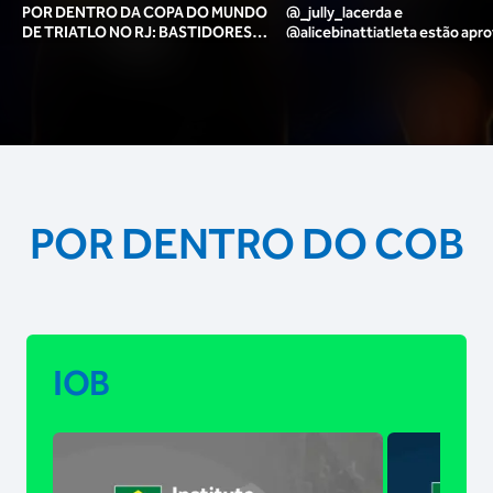
POR DENTRO DA COPA DO MUNDO
@_jully_lacerda​ e
DE TRIATLO NO RJ: BASTIDORES,
@alicebinattiatleta​ estão apr
TORCIDA, LOUNGE DOS ATLETAS E
para o pódio das poses? 🥇✨
MAIS!
POR DENTRO DO COB
IOB