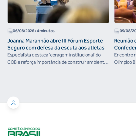
06/08/2026
• 4 minutos
05/08/2
Joanna Maranhão abre III Fórum Esporte
Reunião 
Seguro com defesa da escuta aos atletas
Confeder
the Futur
Especialista destaca 'coragem institucional' do
Encontro r
organism
COB e reforça importância de construir ambientes
Olímpico B
esportivos mais seguros
próximos c