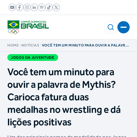
HOME
NOTÍCIAS
VOCÊ TEM UM MINUTO PARA OUVIR A PALAVRA
DE MYTHIS? CARIOCA FATURA DUAS
MEDALHAS NO WRESTLING E DÁ LIÇÕES
JOGOS DA JUVENTUDE
POSITIVAS
Você tem um minuto para
ouvir a palavra de Mythis?
Carioca fatura duas
medalhas no wrestling e dá
lições positivas