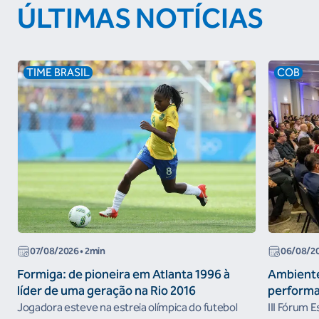
ÚLTIMAS NOTÍCIAS
TIME BRASIL
COB
07/08/2026
• 2min
06/08/2
Formiga: de pioneira em Atlanta 1996 à
Ambiente
líder de uma geração na Rio 2016
performa
Jogadora esteve na estreia olímpica do futebol
III Fórum 