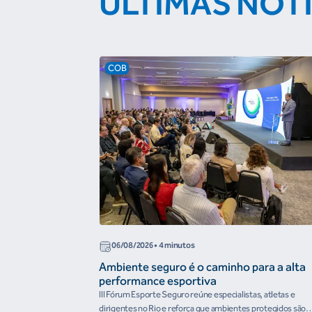
ÚLTIMAS NOT
COB
06/08/2026
• 4 minutos
Ambiente seguro é o caminho para a alta
performance esportiva
III Fórum Esporte Seguro reúne especialistas, atletas e
dirigentes no Rio e reforça que ambientes protegidos são