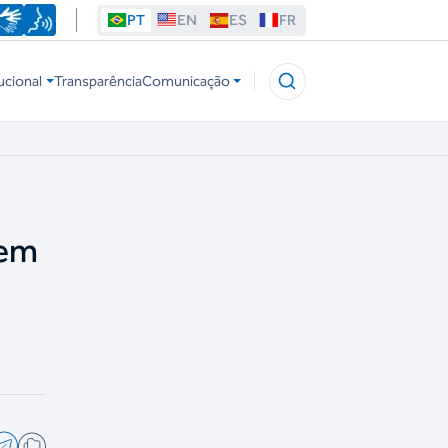
PT
EN
ES
FR
ucional
Transparência
Comunicação
 em