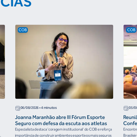
ÍCIAS
COB
COB
06/08/2026
• 4 minutos
05/0
Joanna Maranhão abre III Fórum Esporte
Reuni
Seguro com defesa da escuta aos atletas
Confe
the Fu
Especialista destaca 'coragem institucional' do COB e reforça
Encontro
organ
importância de construir ambientes esportivos mais seguros
Brasilei