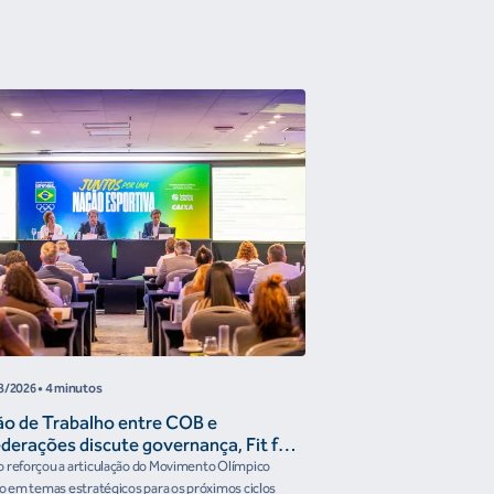
8/2026
• 4 minutos
05/08/2026
• 2min
ão de Trabalho entre COB e
COB disponibiliza G
derações discute governança, Fit for
Fórum Esporte Se
ture e presença do Brasil em
 reforçou a articulação do Movimento Olímpico
Evento será nesta quinta-fe
ismos internacionais
ro em temas estratégicos para os próximos ciclos
nacionais e internacionais 