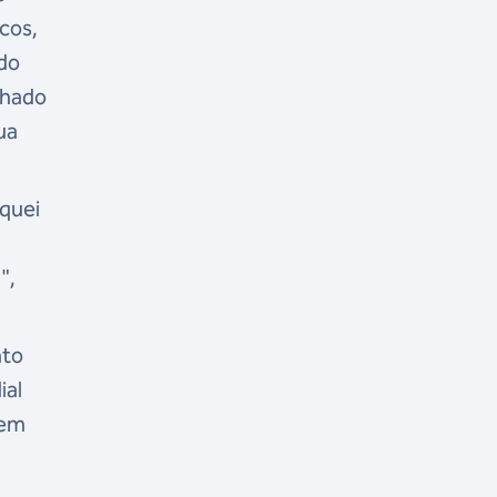
cos,
do
nhado
ua
oquei
",
nto
ial
 em