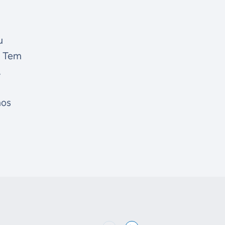
s
u
. Tem
.
mos