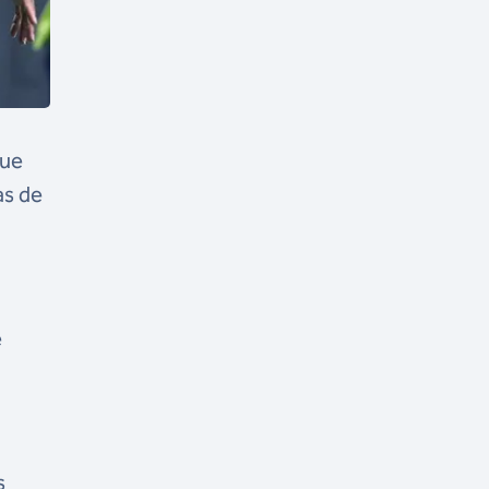
que
as de
e
s