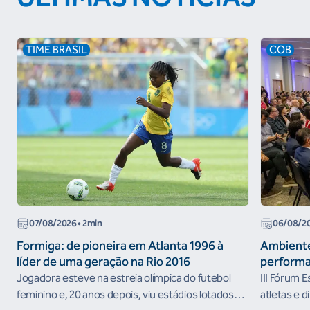
TIME BRASIL
COB
07/08/2026
• 2min
06/08/2
Formiga: de pioneira em Atlanta 1996 à
Ambiente
líder de uma geração na Rio 2016
performa
Jogadora esteve na estreia olímpica do futebol
III Fórum 
feminino e, 20 anos depois, viu estádios lotados
atletas e d