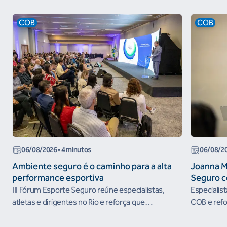
COB
COB
06/08/2026
• 4 minutos
06/08/2
Ambiente seguro é o caminho para a alta
Joanna M
performance esportiva
Seguro c
III Fórum Esporte Seguro reúne especialistas,
Especialis
atletas e dirigentes no Rio e reforça que
COB e refo
ambientes protegidos são condição para o
esportivos
desenvolvimento esportivo e a conquista de