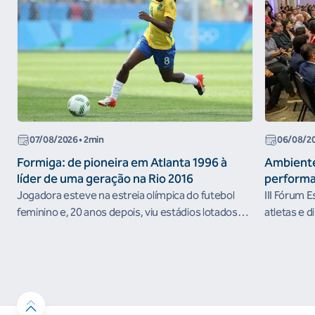
07/08/2026
• 2min
06/08/2
Formiga: de pioneira em Atlanta 1996 à
Ambiente
líder de uma geração na Rio 2016
performa
Jogadora esteve na estreia olímpica do futebol
III Fórum 
feminino e, 20 anos depois, viu estádios lotados
atletas e d
nos Jogos Olímpicos no Brasil
ambientes 
desenvolvi
resultados