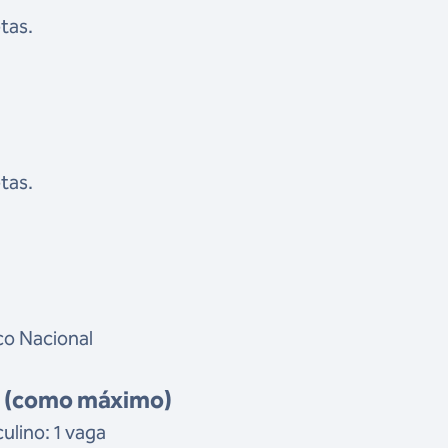
tas.
tas.
co Nacional
s (como máximo)
lino: 1 vaga