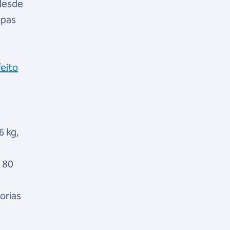
 desde
opas
eito
6 kg,
a 80
orias