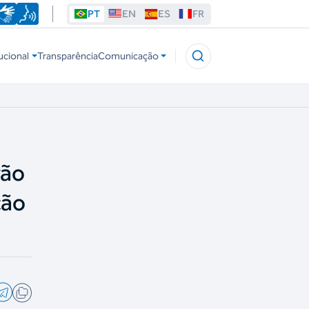
PT
EN
ES
FR
ucional
Transparência
Comunicação
rão
ção