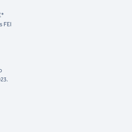
E*
s FEI
o
023.