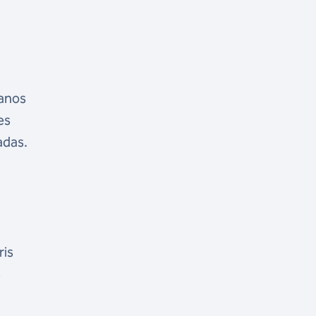
canos
es
adas.
ris
s