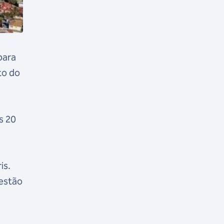
para
to do
s 20
is.
 estão