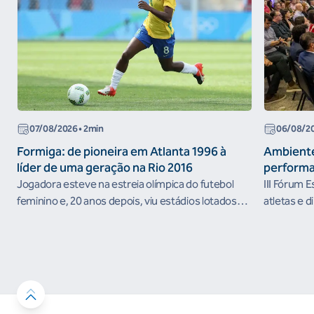
07/08/2026
• 2min
06/08/2
Formiga: de pioneira em Atlanta 1996 à
Ambiente
líder de uma geração na Rio 2016
performa
Jogadora esteve na estreia olímpica do futebol
III Fórum 
feminino e, 20 anos depois, viu estádios lotados
atletas e d
nos Jogos Olímpicos no Brasil
ambientes 
desenvolvi
resultados