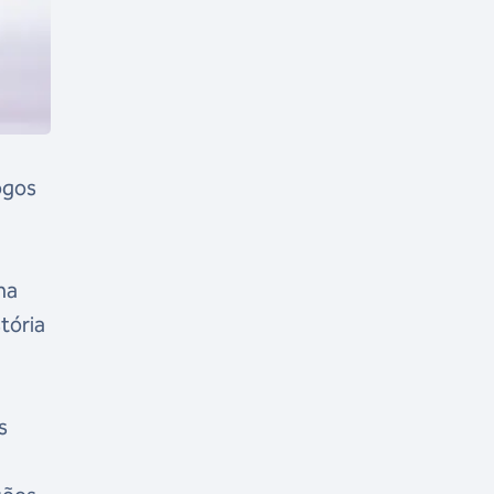
ogos
na
tória
s