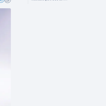
costureiras entre os oficiais que
levará a Paris?