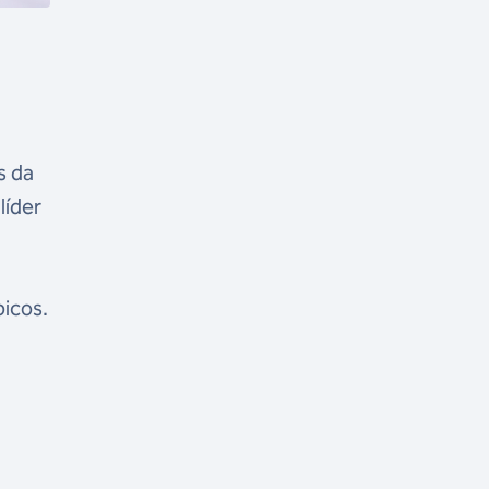
s da
líder
icos.