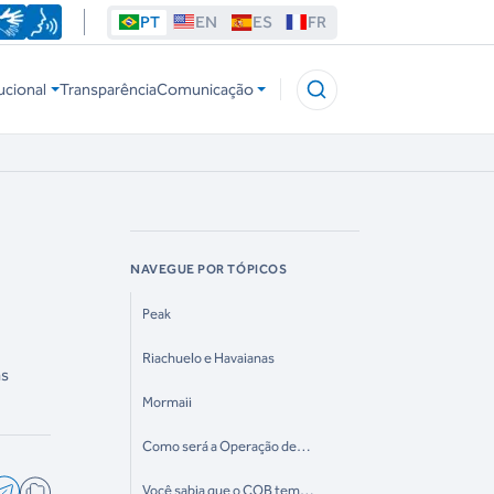
PT
EN
ES
FR
ucional
Transparência
Comunicação
NAVEGUE POR TÓPICOS
Peak
Riachuelo e Havaianas
as
Mormaii
Como será a Operação de
Uniformes do Time Brasil em
Paris?
Você sabia que o COB tem