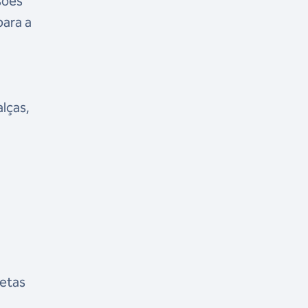
sões
para a
alças,
letas