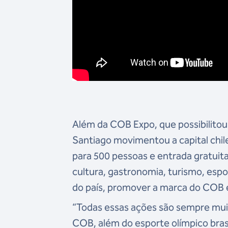
Além da COB Expo, que possibilitou
Santiago movimentou a capital chi
para 500 pessoas e entrada gratuit
cultura, gastronomia, turismo, esp
do país, promover a marca do COB 
“Todas essas ações são sempre mui
COB, além do esporte olímpico bras