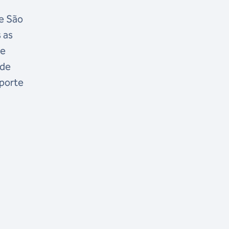
de São
 as
 e
 de
sporte