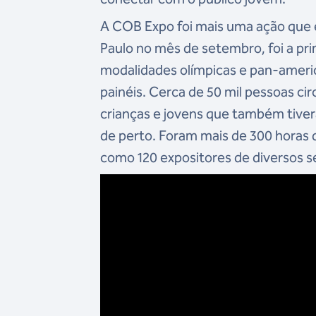
A COB Expo foi mais uma ação que e
Paulo no mês de setembro, foi a pr
modalidades olímpicas e pan-america
painéis. Cerca de 50 mil pessoas ci
crianças e jovens que também tiver
de perto. Foram mais de 300 horas 
como 120 expositores de diversos s