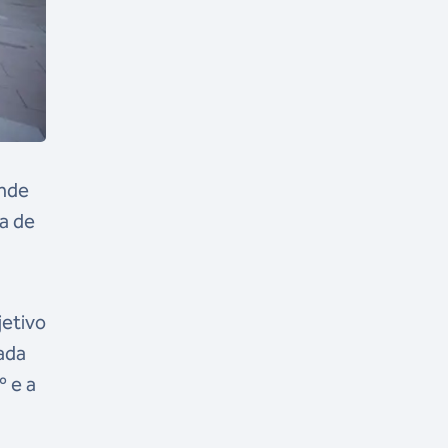
ande
ea de
jetivo
ada
º e a