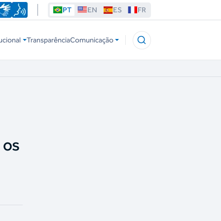
PT
EN
ES
FR
ucional
Transparência
Comunicação
 os