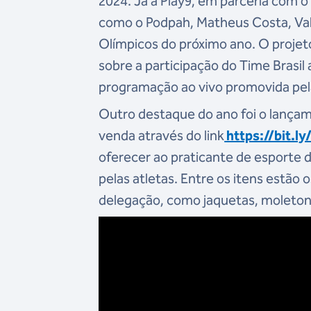
2024. Já a Play9, em parceria com
como o Podpah, Matheus Costa, Vale
Olímpicos do próximo ano. O projeto
sobre a participação do Time Brasil
programação ao vivo promovida pe
Outro destaque do ano foi o lançame
venda através do link
https://bit.l
oferecer ao praticante de esporte d
pelas atletas. Entre os itens estão 
delegação, como jaquetas, moletons,