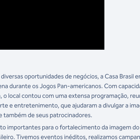
 diversas oportunidades de negócios, a Casa Brasil 
lena durante os Jogos Pan-americanos. Com capaci
a, o local contou com uma extensa programação, re
orte e entretenimento, que ajudaram a divulgar a i
e também de seus patrocinadores.
to importantes para o fortalecimento da imagem do
ileiro. Tivemos eventos inéditos, realizamos campa