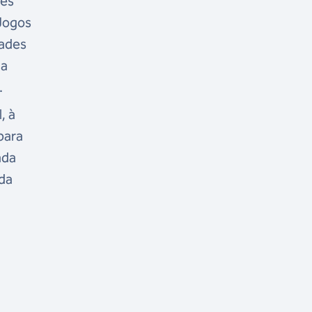
res
 Jogos
dades
ma
.
, à
para
ada
 da