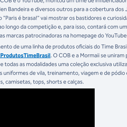
 o COB e o YouTube, montou um time de influenciado
n Bandeira e diversos outros para a cobertura dos
 "Paris é brasa!" vai mostrar os bastidores e curiosi
 ao longo da competição e, para isso, contará com u
las marcas patrocinadoras na homepage do YouTube
nto de uma linha de produtos oficiais do Time Brasil
y/ProdutosTimeBrasil
. O COB e a Mormaii se uniram 
e todas as modalidades uma coleção exclusiva utiliz
os uniformes de vila, treinamento, viagem e de pódio
 camisetas, tops, shorts e calças.