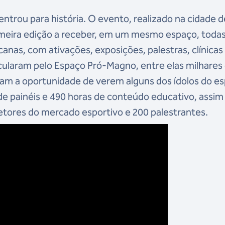
ntrou para história. O evento, realizado na cidade 
imeira edição a receber, em um mesmo espaço, todas
nas, com ativações, exposições, palestras, clínicas
rcularam pelo Espaço Pró-Magno, entre elas milhares
am a oportunidade de verem alguns dos ídolos do e
de painéis e 490 horas de conteúdo educativo, assim
etores do mercado esportivo e 200 palestrantes.