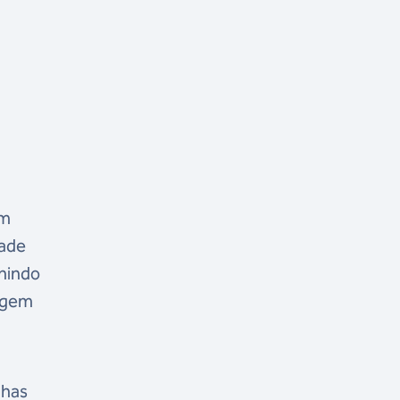
em
dade
unindo
magem
nhas