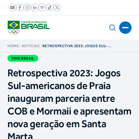
HOME
NOTÍCIAS
RETROSPECTIVA 2023: JOGOS SUL-
AMERICANOS DE PRAIA INAUGURAM PARCERIA
ENTRE COB E MORMAII E APRESENTAM NOVA
TIME BRASIL
GERAÇÃO EM SANTA MARTA
Retrospectiva 2023: Jogos
Sul-americanos de Praia
inauguram parceria entre
COB e Mormaii e apresentam
nova geração em Santa
Marta