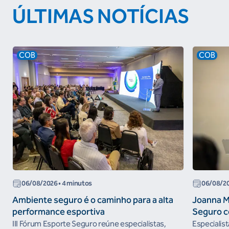
ÚLTIMAS NOTÍCIAS
COB
COB
06/08/2026
• 4 minutos
06/08/2
Ambiente seguro é o caminho para a alta
Joanna M
performance esportiva
Seguro c
III Fórum Esporte Seguro reúne especialistas,
Especialis