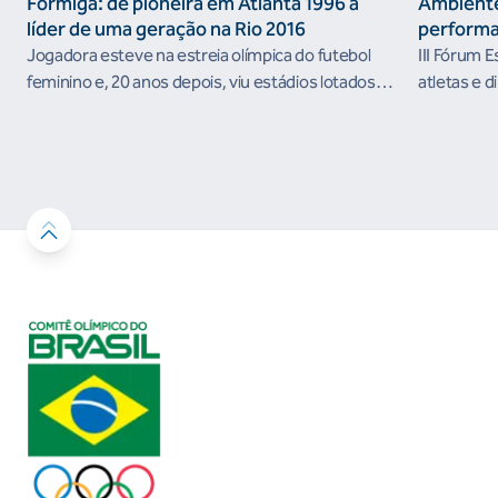
Formiga: de pioneira em Atlanta 1996 à
Ambiente
líder de uma geração na Rio 2016
performa
Jogadora esteve na estreia olímpica do futebol
III Fórum 
feminino e, 20 anos depois, viu estádios lotados
atletas e d
nos Jogos Olímpicos no Brasil
ambientes 
desenvolvi
resultados