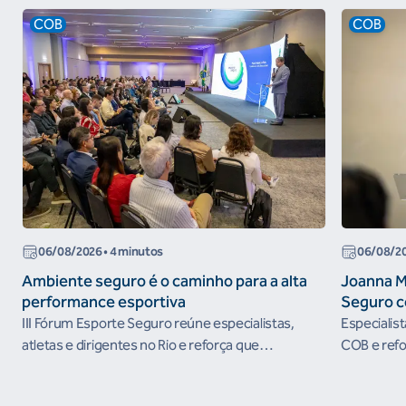
COB
COB
06/08/2026
• 4 minutos
06/08/2
Ambiente seguro é o caminho para a alta
Joanna M
performance esportiva
Seguro c
III Fórum Esporte Seguro reúne especialistas,
Especialis
atletas e dirigentes no Rio e reforça que
COB e refo
ambientes protegidos são condição para o
esportivos
desenvolvimento esportivo e a conquista de